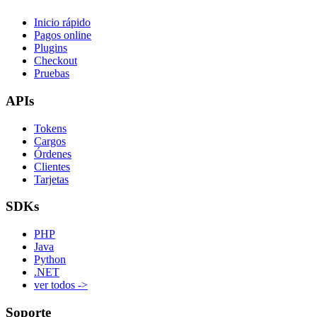
Inicio rápido
Pagos online
Plugins
Checkout
Pruebas
APIs
Tokens
Cargos
Órdenes
Clientes
Tarjetas
SDKs
PHP
Java
Python
.NET
ver todos ->
Soporte