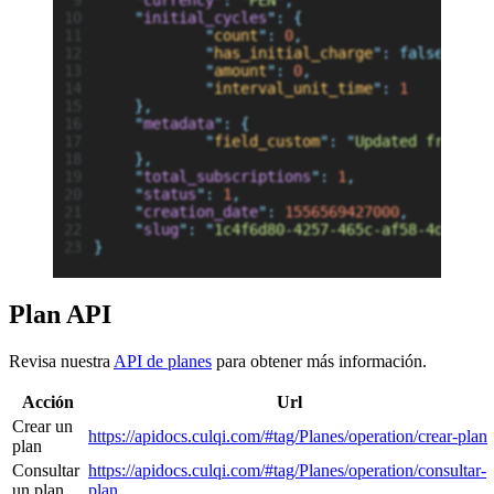
	"
currency
"
:
 "
PEN
"
,
	"
initial_cycles
"
:
 {
		"
count
"
:
 0
,
		"
has_initial_charge
"
:
 false,
		"
amount
"
:
 0
,
		"
interval_unit_time
"
:
 1
	},
	"
metadata
"
:
 {
		"
field_custom
"
:
 "
Updated from Ap
	},
	"
total_subscriptions
"
:
 1
,
	"
status
"
:
 1
,
	"
creation_date
"
:
 1556569427000
,
	"
slug
"
:
 "
1c4f6d80-4257-465c-af58-4d54cea
}
Plan API
Revisa nuestra
API de planes
para obtener más información.
Acción
Url
Crear un
https://apidocs.culqi.com/#tag/Planes/operation/crear-plan
plan
Consultar
https://apidocs.culqi.com/#tag/Planes/operation/consultar-
un plan
plan