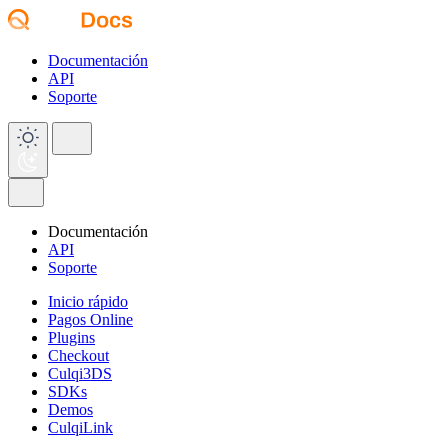
Documentación
API
Soporte
Documentación
API
Soporte
Inicio rápido
Pagos Online
Plugins
Checkout
Culqi3DS
SDKs
Demos
CulqiLink