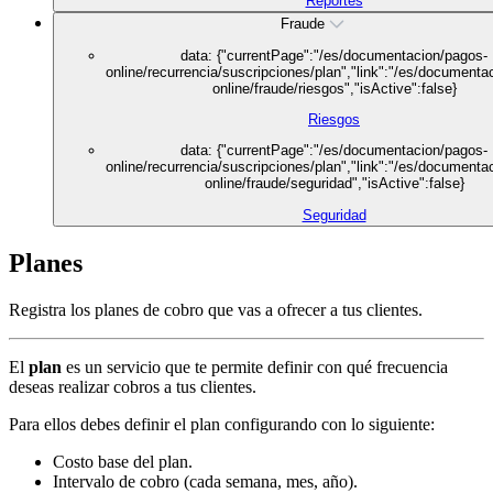
Reportes
Fraude
data: {"currentPage":"/es/documentacion/pagos-
online/recurrencia/suscripciones/plan","link":"/es/documenta
online/fraude/riesgos","isActive":false}
Riesgos
data: {"currentPage":"/es/documentacion/pagos-
online/recurrencia/suscripciones/plan","link":"/es/documenta
online/fraude/seguridad","isActive":false}
Seguridad
Planes
Registra los planes de cobro que vas a ofrecer a tus clientes.
El
plan
es un servicio que te permite definir con qué frecuencia
deseas realizar cobros a tus clientes.
Para ellos debes definir el plan configurando con lo siguiente:
Costo base del plan.
Intervalo de cobro (cada semana, mes, año).