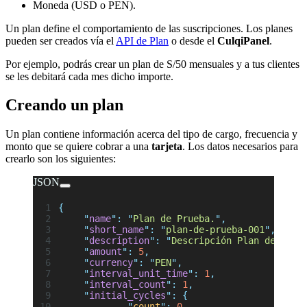
Moneda (USD o PEN).
Un plan define el comportamiento de las suscripciones. Los planes
pueden ser creados vía el
API de Plan
o desde el
CulqiPanel
.
Por ejemplo, podrás crear un plan de S/50 mensuales y a tus clientes
se les debitará cada mes dicho importe.
Creando un plan
Un plan contiene información acerca del tipo de cargo, frecuencia y
monto que se quiere cobrar a una
tarjeta
. Los datos necesarios para
crearlo son los siguientes:
JSON
{
	"
name
"
:
 "
Plan de Prueba.
"
,
	"
short_name
"
:
 "
plan-de-prueba-001
"
,
	"
description
"
:
 "
Descripción Plan de Prue
	"
amount
"
:
 5
,
	"
currency
"
:
 "
PEN
"
,
	"
interval_unit_time
"
:
 1
,
	"
interval_count
"
:
 1
,
	"
initial_cycles
"
:
 {
		"
count
"
:
 0
,