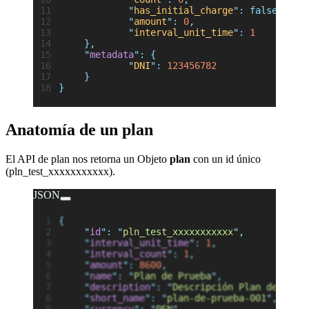
		"
has_initial_charge
"
:
 false,
		"
amount
"
:
 0
,
		"
interval_unit_time
"
:
 1
	},
	"
metadata
"
:
 {
		"
DNI
"
:
 123456782
	}
}
Anatomía de un plan
El API de plan nos retorna un Objeto
plan
con un id único
(pln_test_xxxxxxxxxxx).
JSON
{
	"
id
"
:
 "
pln_test_xxxxxxxxxxx
"
,
	"
interval_unit_time
"
:
 1
,
	"
interval_count
"
:
 1
,
	"
amount
"
:
 8600
,
	"
name
"
:
 "
Plan de Prueba
"
,
	"
description
"
:
 "
Descripción Plan de Prue
	"
short_name
"
:
 "
plan-de-prueba-001
"
,