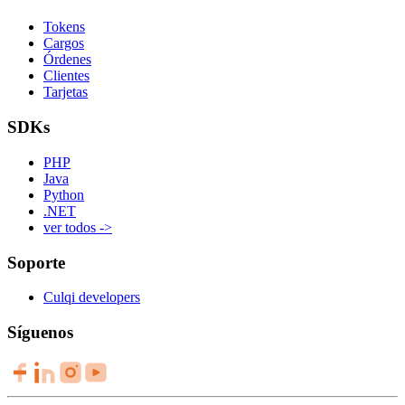
Tokens
Cargos
Órdenes
Clientes
Tarjetas
SDKs
PHP
Java
Python
.NET
ver todos ->
Soporte
Culqi developers
Síguenos