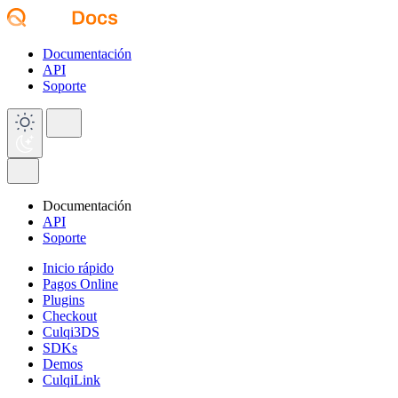
Documentación
API
Soporte
Documentación
API
Soporte
Inicio rápido
Pagos Online
Plugins
Checkout
Culqi3DS
SDKs
Demos
CulqiLink