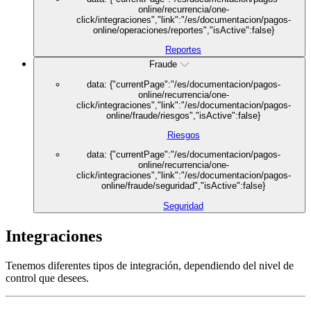
online/recurrencia/one-
click/integraciones","link":"/es/documentacion/pagos-
online/operaciones/reportes","isActive":false}
Reportes
Fraude
data: {"currentPage":"/es/documentacion/pagos-
online/recurrencia/one-
click/integraciones","link":"/es/documentacion/pagos-
online/fraude/riesgos","isActive":false}
Riesgos
data: {"currentPage":"/es/documentacion/pagos-
online/recurrencia/one-
click/integraciones","link":"/es/documentacion/pagos-
online/fraude/seguridad","isActive":false}
Seguridad
Integraciones
Tenemos diferentes tipos de integración, dependiendo del nivel de
control que desees.