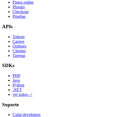
Pagos online
Plugins
Checkout
Pruebas
APIs
Tokens
Cargos
Órdenes
Clientes
Tarjetas
SDKs
PHP
Java
Python
.NET
ver todos ->
Soporte
Culqi developers