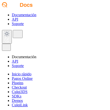
Documentación
API
Soporte
Documentación
API
Soporte
Inicio rápido
Pagos Online
Plugins
Checkout
Culqi3DS
SDKs
Demos
CulqiLink