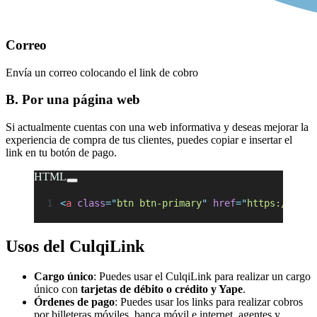
Correo
Envía un correo colocando el link de cobro
B. Por una página web
Si actualmente cuentas con una web informativa y deseas mejorar la
experiencia de compra de tus clientes, puedes copiar e insertar el
link en tu botón de pago.
HTML
<
a
 class
=
"
btn btn-primary
"
 href
=
"
https://expr
Usos del CulqiLink
Cargo único
: Puedes usar el CulqiLink para realizar un cargo
único con
tarjetas de débito o crédito y Yape
.
Órdenes de pago
: Puedes usar los links para realizar cobros
por billeteras móviles, banca móvil e internet, agentes y