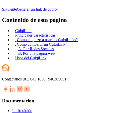
Siguiente
Generar un link de cobro
Contenido de esta página
CulqiLink
Principales características
¿Cómo empiezo a usar los CulqiLinks?
¿Cómo compartir un CulqiLink?
A. Por Redes Sociales
B. Por una página web
Usos del CulqiLink
Contáctanos (01) 643 1050 | 946365851
Documentación
Inicio rápido