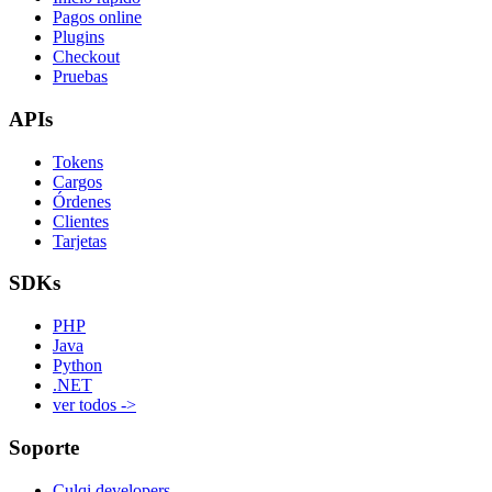
Pagos online
Plugins
Checkout
Pruebas
APIs
Tokens
Cargos
Órdenes
Clientes
Tarjetas
SDKs
PHP
Java
Python
.NET
ver todos ->
Soporte
Culqi developers