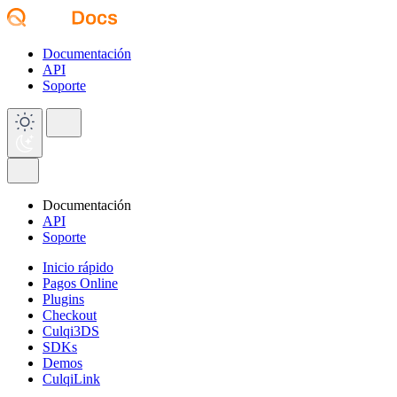
Documentación
API
Soporte
Documentación
API
Soporte
Inicio rápido
Pagos Online
Plugins
Checkout
Culqi3DS
SDKs
Demos
CulqiLink