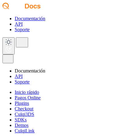
Documentación
API
Soporte
Documentación
API
Soporte
Inicio rápido
Pagos Online
Plugins
Checkout
Culqi3DS
SDKs
Demos
CulqiLink