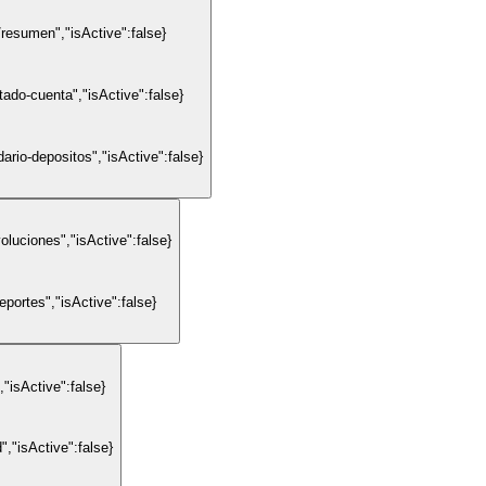
resumen","isActive":false}
ado-cuenta","isActive":false}
rio-depositos","isActive":false}
luciones","isActive":false}
portes","isActive":false}
"isActive":false}
,"isActive":false}