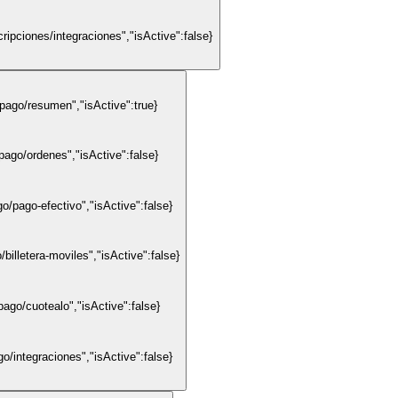
ipciones/integraciones","isActive":false}
pago/resumen","isActive":true}
ago/ordenes","isActive":false}
/pago-efectivo","isActive":false}
illetera-moviles","isActive":false}
ago/cuotealo","isActive":false}
/integraciones","isActive":false}