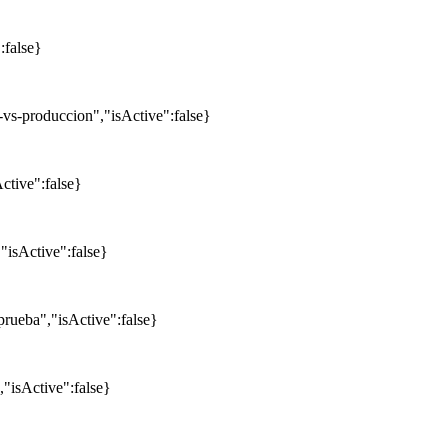
:false}
-vs-produccion","isActive":false}
ctive":false}
"isActive":false}
prueba","isActive":false}
"isActive":false}