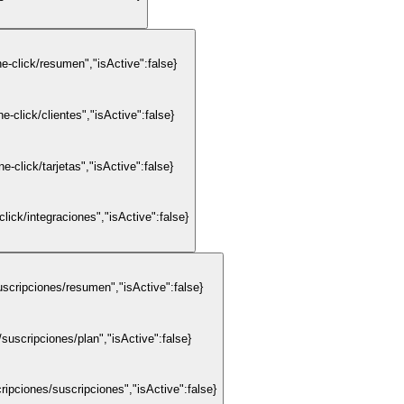
-click/resumen","isActive":false}
click/clientes","isActive":false}
click/tarjetas","isActive":false}
ick/integraciones","isActive":false}
scripciones/resumen","isActive":false}
uscripciones/plan","isActive":false}
ipciones/suscripciones","isActive":false}