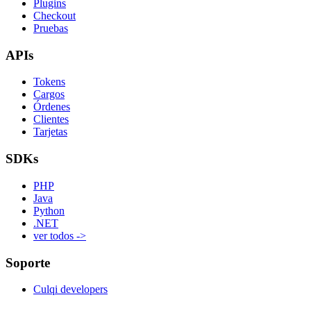
Plugins
Checkout
Pruebas
APIs
Tokens
Cargos
Órdenes
Clientes
Tarjetas
SDKs
PHP
Java
Python
.NET
ver todos ->
Soporte
Culqi developers