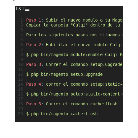
TXT
Paso 1
:
 Subir el nuevo modulo a tu Magento
Copiar la carpeta "Culqi" dentro de tu "app\c
Para los siguientes pasos nos situamos en tu 
Paso 2
:
 Habilitar el nuevo modulo Culqi (impo
$ php bin/magento module:enable Culqi_Pago
Paso 3
:
 Correr el comando setup:upgrade.
$ php bin/magento setup:upgrade
Paso 4
:
 correr el comando setup:static-conten
$ php bin/magento setup:static-content:deploy
Paso 5
:
 Correr el comando cache:flush
$ php bin/magento cache:flush