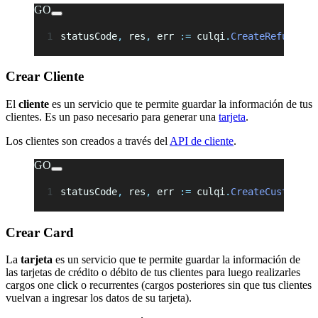
GO
statusCode
,
 res
,
 err 
:=
 culqi
.
CreateRefund
(
js
Crear Cliente
El
cliente
es un servicio que te permite guardar la información de tus
clientes. Es un paso necesario para generar una
tarjeta
.
Los clientes son creados a través del
API de cliente
.
GO
statusCode
,
 res
,
 err 
:=
 culqi
.
CreateCustomer
(
Crear Card
La
tarjeta
es un servicio que te permite guardar la información de
las tarjetas de crédito o débito de tus clientes para luego realizarles
cargos one click o recurrentes (cargos posteriores sin que tus clientes
vuelvan a ingresar los datos de su tarjeta).