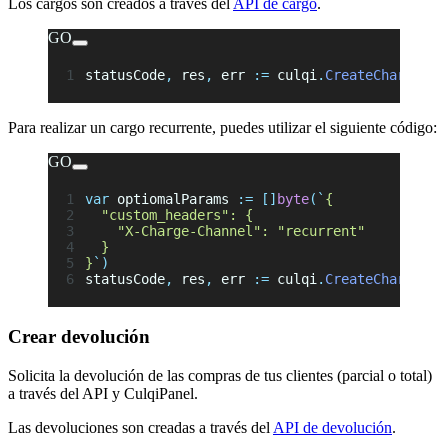
Los cargos son creados a través del
API de cargo
.
GO
statusCode
,
 res
,
 err 
:=
 culqi
.
CreateCharge
(
js
Para realizar un cargo recurrente, puedes utilizar el siguiente código:
GO
var
 optiomalParams 
:=
 []
byte
(
`
{
  "custom_headers": {
    "X-Charge-Channel": "recurrent"
  }
}
`
)
statusCode
,
 res
,
 err 
:=
 culqi
.
CreateCharge
(
js
Crear devolución
Solicita la devolución de las compras de tus clientes (parcial o total)
a través del API y CulqiPanel.
Las devoluciones son creadas a través del
API de devolución
.