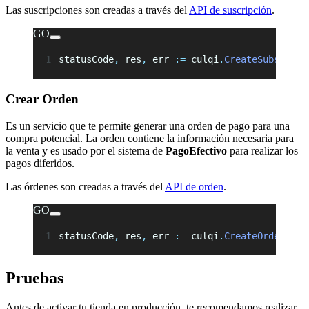
Las suscripciones son creadas a través del
API de suscripción
.
GO
statusCode
,
 res
,
 err 
:=
 culqi
.
CreateSubscript
Crear Orden
Es un servicio que te permite generar una orden de pago para una
compra potencial. La orden contiene la información necesaria para
la venta y es usado por el sistema de
PagoEfectivo
para realizar los
pagos diferidos.
Las órdenes son creadas a través del
API de orden
.
GO
statusCode
,
 res
,
 err 
:=
 culqi
.
CreateOrder
(
jso
Pruebas
Antes de activar tu tienda en producción, te recomendamos realizar