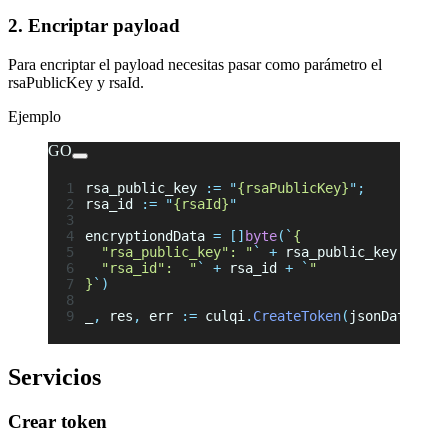
2. Encriptar payload
Para encriptar el payload necesitas pasar como parámetro el
rsaPublicKey y rsaId.
Ejemplo
GO
rsa_public_key 
:=
 "
{rsaPublicKey}
"
;
rsa_id 
:=
 "
{rsaId}
"
encryptiondData 
=
 []
byte
(
`
{
  "rsa_public_key": "
`
 +
 rsa_public_key 
+
 `
",
  "rsa_id":  "
`
 +
 rsa_id 
+
 `
"
}
`
)
_
,
 res
,
 err 
:=
 culqi
.
CreateToken
(
jsonData
,
 en
Servicios
Crear token