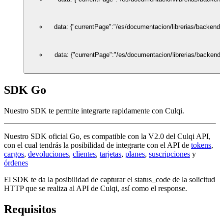
data: {"currentPage":"/es/documentacion/librerias/backend
data: {"currentPage":"/es/documentacion/librerias/backend
SDK Go
Nuestro SDK te permite integrarte rapidamente con Culqi.
Nuestro SDK oficial Go, es compatible con la V2.0 del Culqi API,
con el cual tendrás la posibilidad de integrarte con el API de
tokens
,
cargos
,
devoluciones
,
clientes
,
tarjetas
,
planes
,
suscripciones
y
órdenes
El SDK te da la posibilidad de capturar el status_code de la solicitud
HTTP que se realiza al API de Culqi, así como el response.
Requisitos