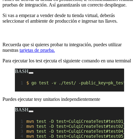
pruebas de integración. Así garantizarás un correcto despliegue.
Si vas a empezar a vender desde tu tienda virtual, deberás
seleccionar el ambiente de producción e ingresar tus llaves.
Recuerda que si quieres probar tu integración, puedes utilizar
nuestras
tarjetas de prueba.
Para ejecutar los test ejecuta el siguiente comando en una terminal
BASH
$
 go
 test
 -v
 ./test/
 -public_key=pk_test_xxx
 
Puedes ejecutar tesy unitarios independientemente
BASH
mvn
 test
 -D
 test=CulqiCreateTest#test01_creat
mvn
 test
 -D
 test=CulqiCreateTest#test02_creat
mvn
 test
 -D
 test=CulqiCreateTest#test04_creat
mvn
 test
 -D
 test=CulqiCreateTest#test05_creat