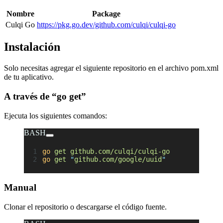
Nombre
Package
Culqi Go
https://pkg.go.dev/github.com/culqi/culqi-go
Instalación
Solo necesitas agregar el siguiente repositorio en el archivo pom.xml
de tu aplicativo.
A través de “go get”
Ejecuta los siguientes comandos:
BASH
go
 get
 github.com/culqi/culqi-go
go
 get
 "
github.com/google/uuid
"
Manual
Clonar el repositorio o descargarse el código fuente.