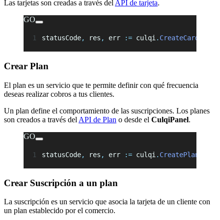
Las tarjetas son creadas a través del
API de tarjeta
.
GO
statusCode
,
 res
,
 err 
:=
 culqi
.
CreateCard
(
json
Crear Plan
El plan es un servicio que te permite definir con qué frecuencia
deseas realizar cobros a tus clientes.
Un plan define el comportamiento de las suscripciones. Los planes
son creados a través del
API de Plan
o desde el
CulqiPanel
.
GO
statusCode
,
 res
,
 err 
:=
 culqi
.
CreatePlan
(
json
Crear Suscripción a un plan
La suscripción es un servicio que asocia la tarjeta de un cliente con
un plan establecido por el comercio.