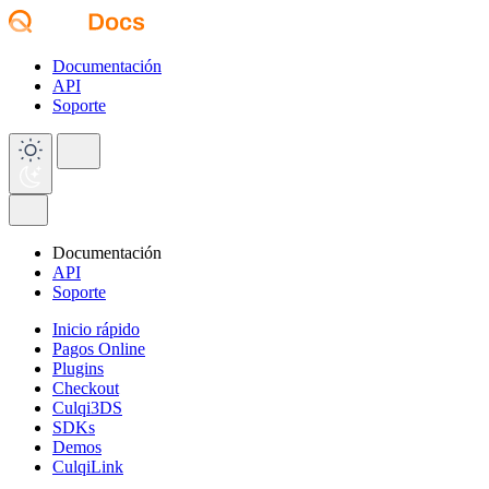
Documentación
API
Soporte
Documentación
API
Soporte
Inicio rápido
Pagos Online
Plugins
Checkout
Culqi3DS
SDKs
Demos
CulqiLink