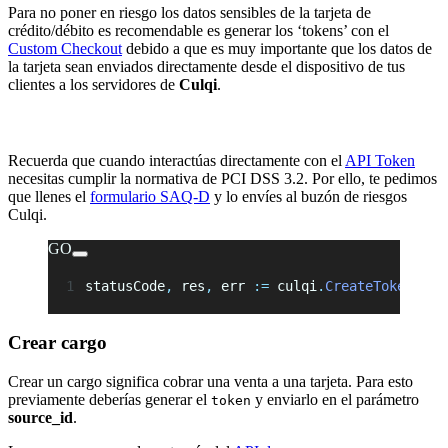
Para no poner en riesgo los datos sensibles de la tarjeta de
crédito/débito es recomendable es generar los ‘tokens’ con el
Custom Checkout
debido a que es muy importante que los datos de
la tarjeta sean enviados directamente desde el dispositivo de tus
clientes a los servidores de
Culqi
.
Recuerda que cuando interactúas directamente con el
API Token
necesitas cumplir la normativa de PCI DSS 3.2. Por ello, te pedimos
que llenes el
formulario SAQ-D
y lo envíes al buzón de riesgos
Culqi.
GO
statusCode
,
 res
,
 err 
:=
 culqi
.
CreateToken
(
jso
Crear cargo
Crear un cargo significa cobrar una venta a una tarjeta. Para esto
previamente deberías generar el
y enviarlo en el parámetro
token
source_id
.