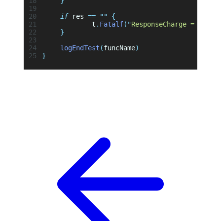
	}
	if
 res 
==
 ""
 {
		t
.
Fatalf
(
"
ResponseCharge = nil; 
	}
	logEndTest
(
funcName
)
}