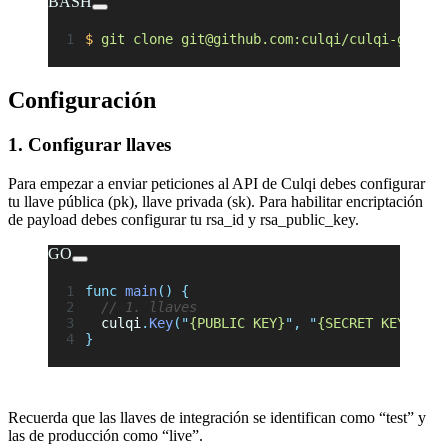
BASH
$
 git
 clone
 git@github.com:culqi/culqi-go.git
Configuración
1. Configurar llaves
Para empezar a enviar peticiones al API de Culqi debes configurar
tu llave pública (pk), llave privada (sk). Para habilitar encriptación
de payload debes configurar tu rsa_id y rsa_public_key.
GO
func
 main
()
 {
  // 1. llaves
  culqi
.
Key
(
"
{PUBLIC KEY}
"
,
 "
{SECRET KEY}
"
)
}
Recuerda que las llaves de integración se identifican como “test” y
las de producción como “live”.