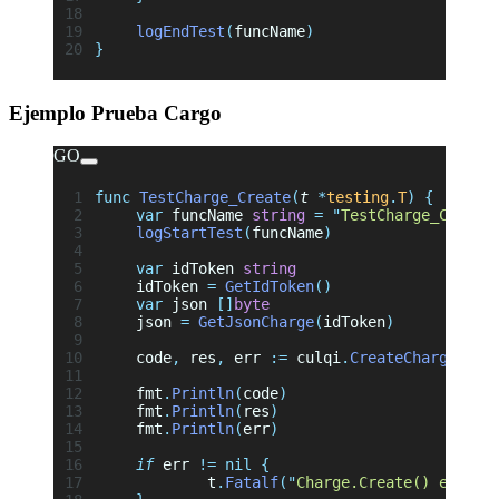
	logEndTest
(
funcName
)
}
Ejemplo Prueba Cargo
GO
func
 TestCharge_Create
(
t
 *
testing
.
T
)
 {
	var
 funcName 
string
 =
 "
TestCharge_Create
	logStartTest
(
funcName
)
	var
 idToken 
string
	idToken 
=
 GetIdToken
()
	var
 json 
[]
byte
	json 
=
 GetJsonCharge
(
idToken
)
	code
,
 res
,
 err 
:=
 culqi
.
CreateCharge
(
jso
	fmt
.
Println
(
code
)
	fmt
.
Println
(
res
)
	fmt
.
Println
(
err
)
	if
 err 
!=
 nil
 {
		t
.
Fatalf
(
"
Charge.Create() err = 