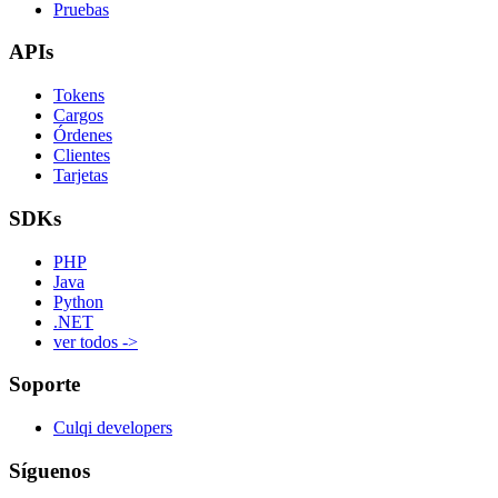
Pruebas
APIs
Tokens
Cargos
Órdenes
Clientes
Tarjetas
SDKs
PHP
Java
Python
.NET
ver todos ->
Soporte
Culqi developers
Síguenos