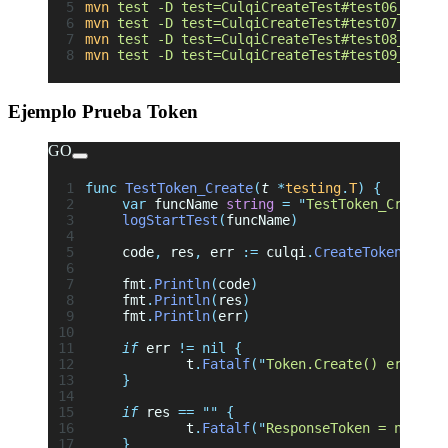
mvn
 test
 -D
 test=CulqiCreateTest#test06_creat
mvn
 test
 -D
 test=CulqiCreateTest#test07_creat
mvn
 test
 -D
 test=CulqiCreateTest#test08_creat
mvn
 test
 -D
 test=CulqiCreateTest#test09_charg
Ejemplo Prueba Token
GO
func
 TestToken_Create
(
t
 *
testing
.
T
)
 {
	var
 funcName 
string
 =
 "
TestToken_Create
"
	logStartTest
(
funcName
)
	code
,
 res
,
 err 
:=
 culqi
.
CreateToken
(
json
	fmt
.
Println
(
code
)
	fmt
.
Println
(
res
)
	fmt
.
Println
(
err
)
	if
 err 
!=
 nil
 {
		t
.
Fatalf
(
"
Token.Create() err = 
%
	}
	if
 res 
==
 ""
 {
		t
.
Fatalf
(
"
ResponseToken = nil; w
	}