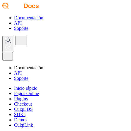
Documentación
API
Soporte
Documentación
API
Soporte
Inicio rápido
Pagos Online
Plugins
Checkout
Culqi3DS
SDKs
Demos
CulqiLink