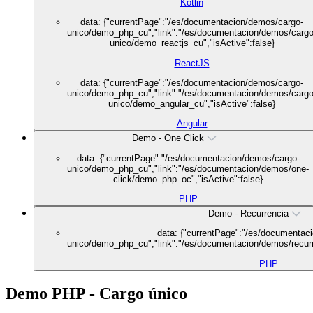
Kotlin
data: {"currentPage":"/es/documentacion/demos/cargo-
unico/demo_php_cu","link":"/es/documentacion/demos/cargo
unico/demo_reactjs_cu","isActive":false}
ReactJS
data: {"currentPage":"/es/documentacion/demos/cargo-
unico/demo_php_cu","link":"/es/documentacion/demos/cargo
unico/demo_angular_cu","isActive":false}
Angular
Demo - One Click
data: {"currentPage":"/es/documentacion/demos/cargo-
unico/demo_php_cu","link":"/es/documentacion/demos/one-
click/demo_php_oc","isActive":false}
PHP
Demo - Recurrencia
data: {"currentPage":"/es/documentac
unico/demo_php_cu","link":"/es/documentacion/demos/recurr
PHP
Demo PHP - Cargo único