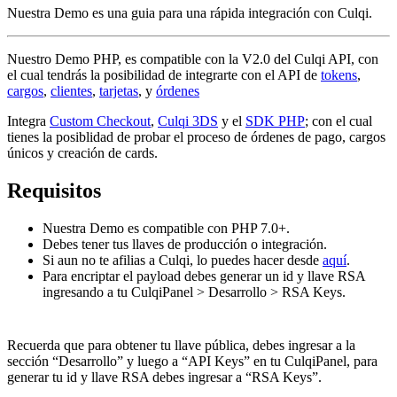
Nuestra Demo es una guia para una rápida integración con Culqi.
Nuestro Demo PHP, es compatible con la V2.0 del Culqi API, con
el cual tendrás la posibilidad de integrarte con el API de
tokens
,
cargos
,
clientes
,
tarjetas
, y
órdenes
Integra
Custom Checkout
,
Culqi 3DS
y el
SDK PHP
; con el cual
tienes la posiblidad de probar el proceso de órdenes de pago, cargos
únicos y creación de cards.
Requisitos
Nuestra Demo es compatible con PHP 7.0+.
Debes tener tus llaves de producción o integración.
Si aun no te afilias a Culqi, lo puedes hacer desde
aquí
.
Para encriptar el payload debes generar un id y llave RSA
ingresando a tu CulqiPanel > Desarrollo > RSA Keys.
Recuerda que para obtener tu llave pública, debes ingresar a la
sección “Desarrollo” y luego a “API Keys” en tu CulqiPanel, para
generar tu id y llave RSA debes ingresar a “RSA Keys”.