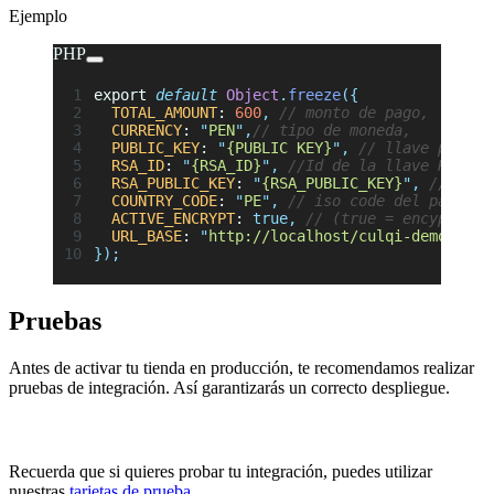
Ejemplo
PHP
export 
default
 Object
.
freeze
({
  TOTAL_AMOUNT
: 
600
,
 // monto de pago,
  CURRENCY
: 
"
PEN
"
,
// tipo de moneda,
  PUBLIC_KEY
: 
"
{PUBLIC KEY}
"
,
 // llave public
  RSA_ID
: 
"
{RSA_ID}
"
,
 //Id de la llave RSA,
  RSA_PUBLIC_KEY
: 
"
{RSA_PUBLIC_KEY}
"
,
 // Llav
  COUNTRY_CODE
: 
"
PE
"
,
 // iso code del país
  ACTIVE_ENCRYPT
: 
true,
 // (true = encyptació
  URL_BASE
: 
"
http://localhost/culqi-demos-Php
});
Pruebas
Antes de activar tu tienda en producción, te recomendamos realizar
pruebas de integración. Así garantizarás un correcto despliegue.
Recuerda que si quieres probar tu integración, puedes utilizar
nuestras
tarjetas de prueba.