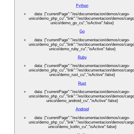
Python
data: {"currentPage":"/es/documentacion/demos/cargo-
unico/demo_php_cu","link":"/es/documentacion/demos/cargo
unico/demo_go_cu","isActive":false}
Go
data: {"currentPage":"/es/documentacion/demos/cargo-
unico/demo_php_cu","link":"/es/documentacion/demos/cargo
unico/demo_ruby_cu","isActive":false}
Ruby
data: {"currentPage":"/es/documentacion/demos/cargo-
unico/demo_php_cu","link":"/es/documentacion/demos/cargo
unico/demo_rust_cu","isActive":false}
Rust
data: {"currentPage":"/es/documentacion/demos/cargo-
unico/demo_php_cu","link":"/es/documentacion/demos/cargo
unico/demo_android_cu","isActive":false}
Android
data: {"currentPage":"/es/documentacion/demos/cargo-
unico/demo_php_cu","link":"/es/documentacion/demos/cargo
unico/demo_kotlin_cu","isActive":false}