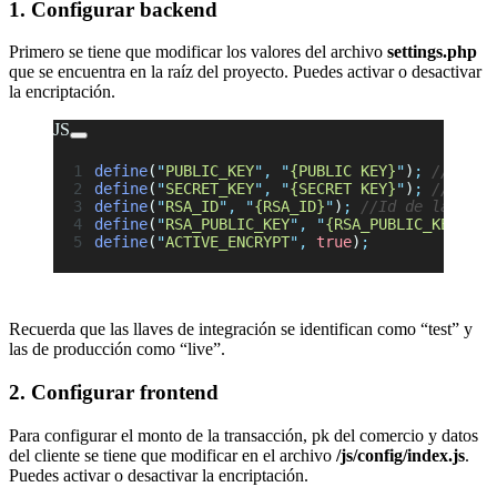
1. Configurar backend
Primero se tiene que modificar los valores del archivo
settings.php
que se encuentra en la raíz del proyecto. Puedes activar o desactivar
la encriptación.
JS
define
(
"
PUBLIC_KEY
"
,
 "
{PUBLIC KEY}
"
)
;
 // Llav
define
(
"
SECRET_KEY
"
,
 "
{SECRET KEY}
"
)
;
 //Llave
define
(
"
RSA_ID
"
,
 "
{RSA_ID}
"
)
;
 //Id de la llav
define
(
"
RSA_PUBLIC_KEY
"
,
 "
{RSA_PUBLIC_KEY}
"
)
;
define
(
"
ACTIVE_ENCRYPT
"
,
 true
)
;
Recuerda que las llaves de integración se identifican como “test” y
las de producción como “live”.
2. Configurar frontend
Para configurar el monto de la transacción, pk del comercio y datos
del cliente se tiene que modificar en el archivo
/js/config/index.js
.
Puedes activar o desactivar la encriptación.